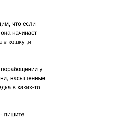
дим, что если
 она начинает
 в кошку ,и
 порабощении у
зни, насыщенные
дка в каких-то
 - пишите