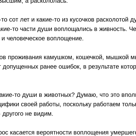
Высшим, а раскололась.
то сот лет и какие-то из кусочков расколотой д
кие-то части души воплощались в живность. Че
 и человеческое воплощение.
ов проживания камушком, кошечкой, мышкой м
т допущенных ранее ошибок, в результате кото
какие-то души в животных? Думаю, что это впол
цифики своей работы, поскольку работаем тол
- другого не видим.
ос касается вероятности воплощения умершег