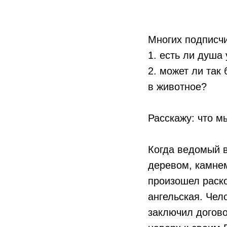
Многих подписчи
1. есть ли душа
2. может ли так
в животное?
Расскажу: что м
Когда ведомый в
деревом, камнем,
произошел раско
ангельская. Чел
заключил догово