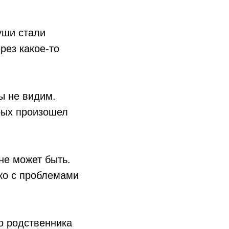
уши стали
рез какое-то
ы не видим.
рых произошел
не может быть.
ько с проблемами
о родственника