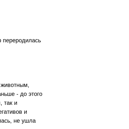
ер переродилась
 животным,
аньше - до этого
 так и
егативов и
лась, не ушла