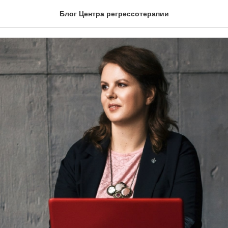
ы и причины порчи!
Блог Центра регрессотерапии