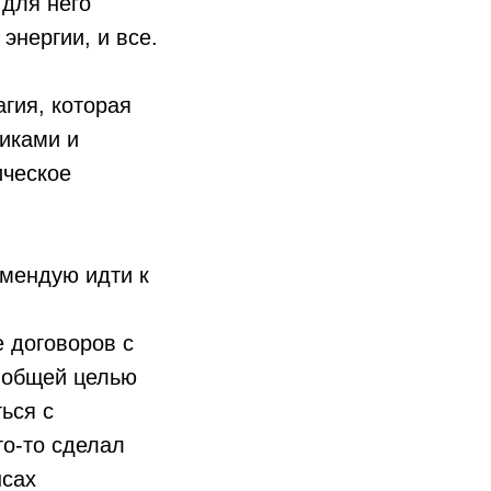
 для него
энергии, и все.
агия, которая
никами и
ическое
омендую идти к
е договоров с
с общей целью
ься с
то-то сделал
нсах