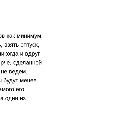
ов как минимум.
 взять отпуск,
икогда и вдруг
орче, сделанной
 не ведем,
ы будут менее
амого его
 а один из