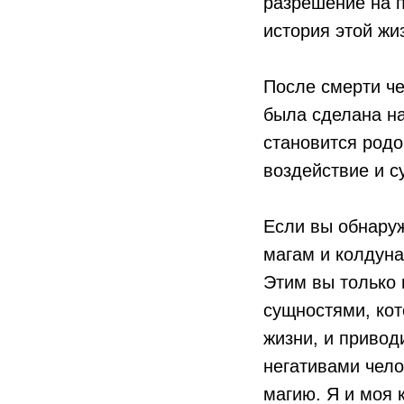
разрешение на п
история этой жиз
После смерти че
была сделана на
становится родо
воздействие и с
Если вы обнаруж
магам и колдуна
Этим вы только 
сущностями, кот
жизни, и привод
негативами челов
магию. Я и моя 