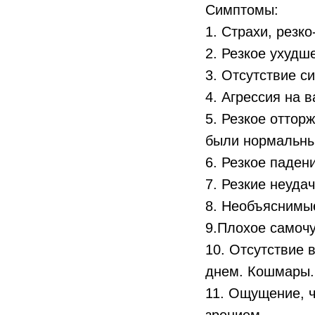
Симптомы:
1. Страхи, резк
2. Резкое ухудш
3. Отсутствие с
4. Агрессия на 
5. Резкое отторж
были нормальны
6. Резкое паден
7. Резкие неуда
8. Необъяснимые
9.Плохое самоч
10. Отсутствие 
днем. Кошмары.
11. Ощущение, ч
зрением.