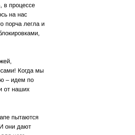
, в процессе
ось на нас
то порча легла и
блокировками,
жей,
 сами! Когда мы
ю – идем по
и от наших
тапе пытаются
 И они дают