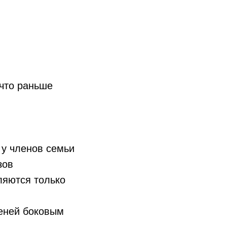
 что раньше
 у членов семьи
зов
ляются только
теней боковым